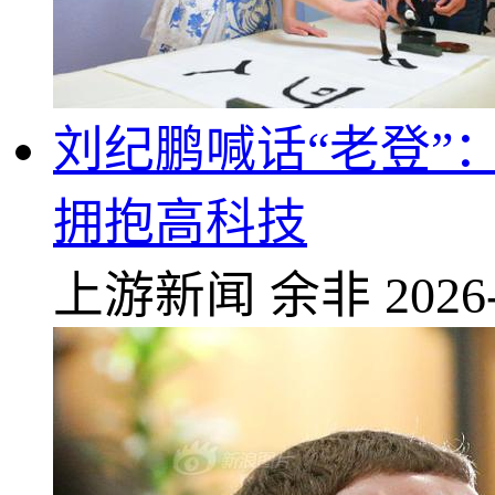
刘纪鹏喊话“老登”
拥抱高科技
上游新闻
余非
2026