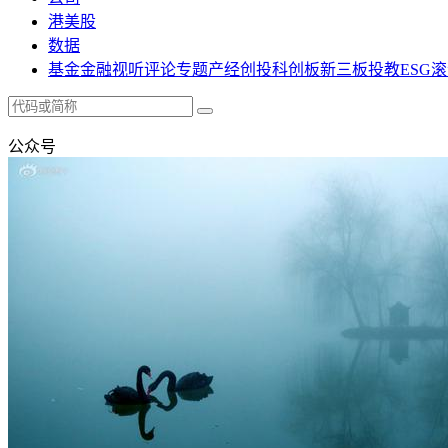
港美股
数据
基金
金融
视听
评论
专题
产经
创投
科创板
新三板
投教
ESG
滚
公众号