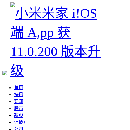
首页
快讯
要闻
股市
新股
信披+
公司