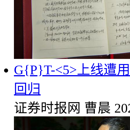
G{P}T-<5>上线遭
回归
证券时报网
曹晨
20